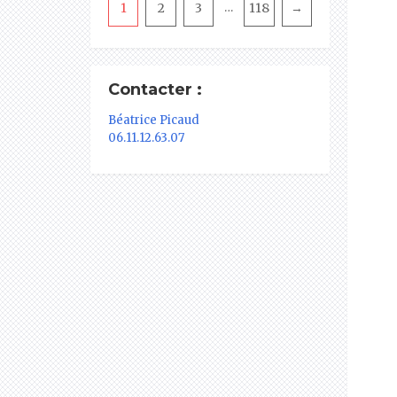
1
2
3
118
→
…
Contacter :
Béatrice Picaud
06.11.12.63.07