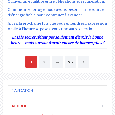
Cultiver un équilibre entre obligations et récupération.
Comme une horloge, nous avons besoin d’une source
d’énergie fiable pour continuer à avancer.
Alors, la prochaine fois que vous entendrez l’expression
« pile à l’heure »
, posez-vous une autre question :
Et si le secret n’était pas seulement d’avoir la bonne
heure… mais surtout d’avoir encore de bonnes piles ?
Pagination
1
2
…
78
des
publications
NAVIGATION
ACCUEIL