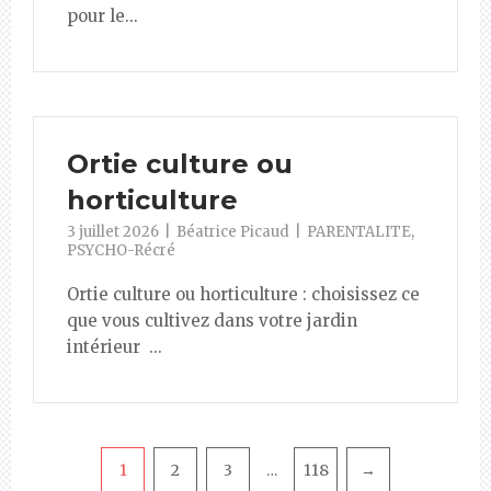
pour le...
Ortie culture ou
horticulture
3 juillet 2026
Béatrice Picaud
PARENTALITE
,
PSYCHO-Récré
Ortie culture ou horticulture : choisissez ce
que vous cultivez dans votre jardin
intérieur ...
Pagination
1
2
3
118
→
…