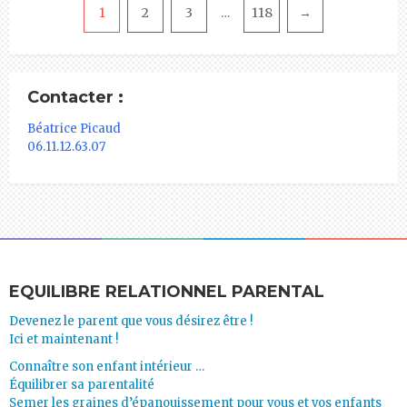
Pagination
1
2
3
118
→
…
Contacter :
Béatrice Picaud
06.11.12.63.07
EQUILIBRE RELATIONNEL PARENTAL
Devenez le parent que vous désirez être !
Ici et maintenant !
Connaître son enfant intérieur …
Équilibrer sa parentalité
Semer les graines d’épanouissement pour vous et vos enfants