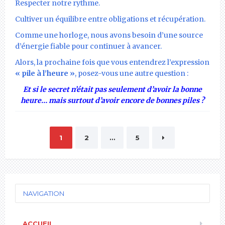
Respecter notre rythme.
Cultiver un équilibre entre obligations et récupération.
Comme une horloge, nous avons besoin d’une source
d’énergie fiable pour continuer à avancer.
Alors, la prochaine fois que vous entendrez l’expression
« pile à l’heure »
, posez-vous une autre question :
Et si le secret n’était pas seulement d’avoir la bonne
heure… mais surtout d’avoir encore de bonnes piles ?
Pagination
1
2
…
5
des
publications
NAVIGATION
ACCUEIL