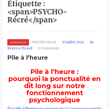
Étiquette :
<span>PSYCHO-
Récré</span>
PSYCHO-Récré
10 juillet 2026
By
PARENTALITE
Béatrice Picaud
0 Comments
Pile à l’heure
Pile à l’heure :
pourquoi la ponctualité en
dit long sur notre
fonctionnement
psychologique
Être
pile à l’heure
est souvent perçu comme une simple