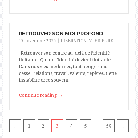
RETROUVER SON MOI PROFOND
10 novembre 2025
LIBERATION INTERIEURE
Retrouver son centre au-delà de l’identité
flottante Quand l’identité devient flottante
Dans nos vies modernes, tout bouge sans
cesse : relations, travail, valeurs, repères. Cette
instabilité crée souvent...
→
Continue reading
Pagination
←
1
2
3
4
5
59
→
…