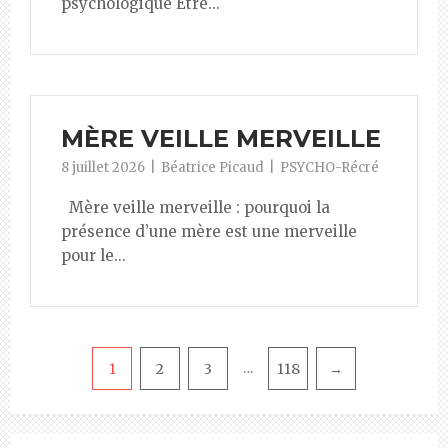
psychologique Être...
MÈRE VEILLE MERVEILLE
8 juillet 2026
Béatrice Picaud
PSYCHO-Récré
Mère veille merveille : pourquoi la
présence d’une mère est une merveille
pour le...
Pagination
1
2
3
118
→
…