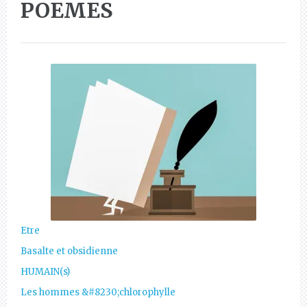
POEMES
Etre
Basalte et obsidienne
HUMAIN(s)
Les hommes &#8230;chlorophylle