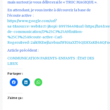
mais surtout je vous délivrerai le « TRUC MAGIQUE ».
En attendant, je vous invite à découvrir la base de
l’écoute active :
https://www.google.com/url?
sa=t&source=web&rct=j&opi=89978449&url=https://hr4free
de-communication/D%25C3%25A9finition-
%25C3%25A9coute-active-Carl-
Rogers&ved=2ahUKEwjhzvbxuIWHAxXIT6QEHXsKB48QF
Article précédent :
COMMUNICATION PARENTS-ENFANTS : ÉTAT DES
LIEUX
Partager :
J’aime ça :