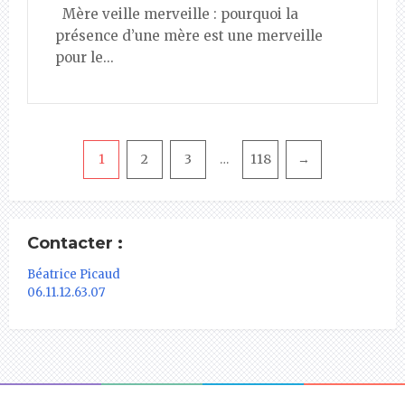
Mère veille merveille : pourquoi la
présence d’une mère est une merveille
pour le...
Pagination
1
2
3
118
→
…
Contacter :
Béatrice Picaud
06.11.12.63.07