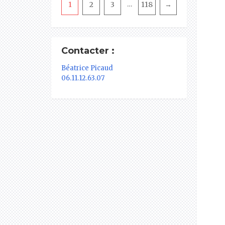
1
2
3
118
→
…
Contacter :
Béatrice Picaud
06.11.12.63.07