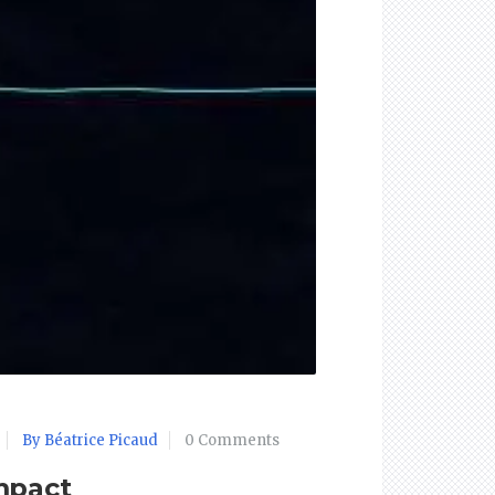
By Béatrice Picaud
0 Comments
mpact