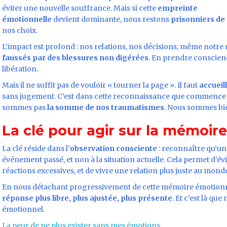
éviter une nouvelle souffrance. Mais si cette
empreinte
émotionnelle
devient dominante, nous restons
prisonniers de 
nos choix.
L’impact est profond : nos relations, nos décisions, même notr
faussés par des blessures non digérées
. En prendre conscien
libération.
Mais il ne suffit pas de vouloir « tourner la page ». Il faut
accueill
sans jugement. C’est dans cette reconnaissance que commence l
sommes pas
la somme de nos traumatismes
. Nous sommes bi
La clé pour agir sur la mémoir
La clé réside dans l’
observation consciente
: reconnaître qu’un
événement passé, et non à la situation actuelle. Cela permet d’é
réactions excessives, et de vivre une relation plus juste au mond
En nous détachant progressivement de cette mémoire émotionnel
réponse plus libre, plus ajustée, plus présente
. Et c’est là qu
émotionnel.
La peur de ne plus exister sans mes émotions