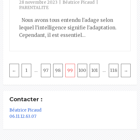
28 novembre 2023
Béatrice Picaud
PARENTALITE
Nous avons tous entendu l’adage selon
lequel l’intelligence signifie l’adaptation.
Cependant, il est essentiel...
Pagination
←
1
97
98
99
100
101
118
→
…
…
Contacter :
Béatrice Picaud
06.11.12.63.07