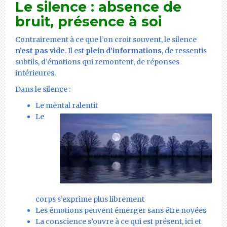
Le silence : absence de
bruit, présence à soi
Contrairement à ce que l’on croit souvent, le silence
n’est pas vide
. Il est
plein d’informations
, de ressentis
subtils, d’émotions qui remontent, de réponses
intérieures.
Dans le silence :
Le mental ralentit
Le
corps s’exprime plus librement
Les émotions peuvent émerger sans être noyées
La conscience s’ouvre à ce qui est présent, ici et