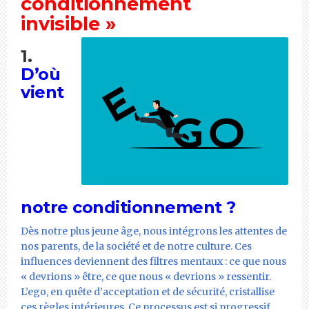
conditionnement
invisible »
1.
D’où
vient
notre conditionnement ?
Dès notre plus jeune âge, nous intégrons les attentes de
nos parents, de la société et de notre culture. Ces
influences deviennent des filtres mentaux : ce que nous
« devrions » être, ce que nous « devrions » ressentir.
L’ego, en quête d’acceptation et de sécurité, cristallise
ces règles intérieures. Ce processus est si progressif