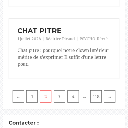
CHAT PITRE
1 juillet 2026
Béatrice Picaud
PSYCHO-Récré
Chat pitre : pourquoi notre clown intérieur
mérite de s’exprimer Il suffit d’une lettre
pour...
Pagination
←
1
2
3
4
118
→
…
Contacter :