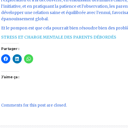
l’exploration et à la découverte, en établissant des limites clair
l’initiative, et en pratiquant la patience et l’observation, les par
développer une relation saine et équilibrée avec l’ennui, favoris
épanouissement global.
Et le pompon est que cela pourrait bien résoudre bien des problè
STRESS ET CHARGE MENTALE DES PARENTS DÉBORDÉS
Partager :
J’aime ça :
Comments for this post are closed.