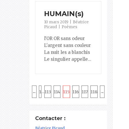
HUMAIN(s)
10 mars 2019
Béatrice
Picaud
Poèmes
l'OR OR sans odeur
L'argent sans couleur
La nuit les a blanchis
Le singulier appelle...
Pagination
←
1
113
114
115
116
117
118
→
…
Contacter :
Béatrice Picaud