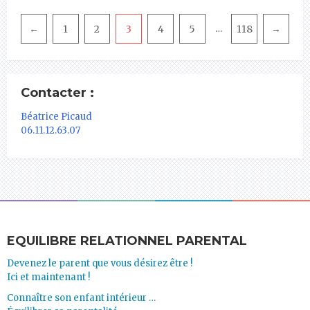
Pagination
←
1
2
3
4
5
118
→
…
Contacter :
Béatrice Picaud
06.11.12.63.07
EQUILIBRE RELATIONNEL PARENTAL
Devenez le parent que vous désirez être !
Ici et maintenant !
Connaître son enfant intérieur …