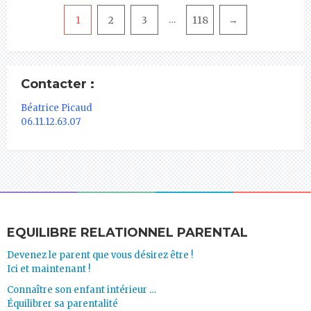
Pagination
1
2
3
118
→
…
Contacter :
Béatrice Picaud
06.11.12.63.07
EQUILIBRE RELATIONNEL PARENTAL
Devenez le parent que vous désirez être !
Ici et maintenant !
Connaître son enfant intérieur …
Équilibrer sa parentalité