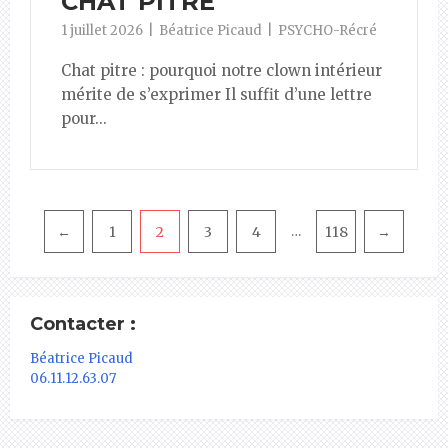
CHAT PITRE
1 juillet 2026
Béatrice Picaud
PSYCHO-Récré
Chat pitre : pourquoi notre clown intérieur
mérite de s’exprimer Il suffit d’une lettre
pour...
Pagination
←
1
2
3
4
118
→
…
Contacter :
Béatrice Picaud
06.11.12.63.07