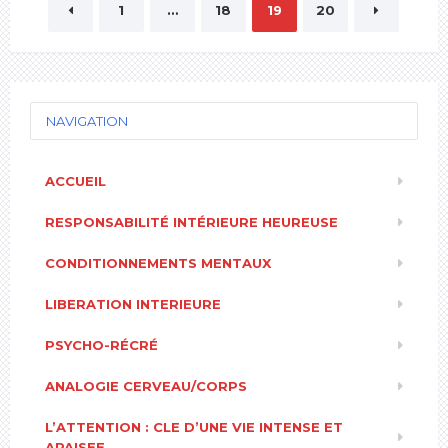
Pagination
1
…
18
19
20
des
publications
NAVIGATION
ACCUEIL
RESPONSABILITÉ INTÉRIEURE HEUREUSE
CONDITIONNEMENTS MENTAUX
LIBERATION INTERIEURE
PSYCHO-RÉCRÉ
ANALOGIE CERVEAU/CORPS
L’ATTENTION : CLE D’UNE VIE INTENSE ET
APAISEE