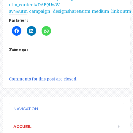
utm_content=DAF9UwW-
aV4&utm_campaign=designshare&utm_medium=link&utm_s
Partager :
J’aime ça :
Comments for this post are closed.
NAVIGATION
ACCUEIL