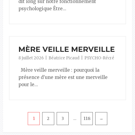
dit long sur notre fonctionnement
psychologique Être...
MÈRE VEILLE MERVEILLE
8 juillet 2026
Béatrice Picaud
PSYCHO-Récré
Mère veille merveille : pourquoi la
présence d’une mère est une merveille
pour le...
Pagination
1
2
3
118
→
…