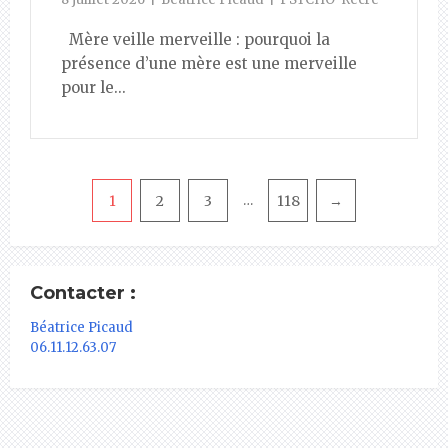
Mère veille merveille : pourquoi la
présence d’une mère est une merveille
pour le...
Pagination
1
2
3
118
→
…
Contacter :
Béatrice Picaud
06.11.12.63.07