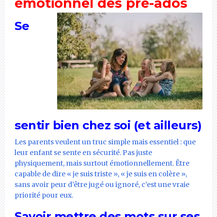
émotionnel des pré-ados
Se
sentir bien chez soi (et ailleurs)
Les parents veulent un truc simple mais essentiel : que
leur enfant se sente en sécurité. Pas juste
physiquement, mais surtout émotionnellement. Être
capable de dire « je suis triste », « je suis en colère »,
sans avoir peur d’être jugé ou ignoré, c’est une vraie
priorité pour eux.
Savoir mettre des mots sur ses