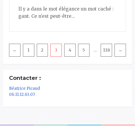
Il y a dans le mot élégance un mot caché :
gant. Ce n’est peut-être...
Pagination
←
1
2
3
4
5
118
→
…
Contacter :
Béatrice Picaud
06.11.12.63.07