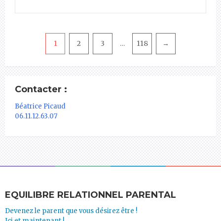
Pagination
1
2
3
118
→
…
Contacter :
Béatrice Picaud
06.11.12.63.07
EQUILIBRE RELATIONNEL PARENTAL
Devenez le parent que vous désirez être !
Ici et maintenant !