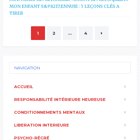
MON ENFANT S&#8217;ENNUIE : 5 LEÇONS CLÉS A
TIRER
Pagination
1
2
…
4
des
publications
NAVIGATION
ACCUEIL
RESPONSABILITÉ INTÉRIEURE HEUREUSE
CONDITIONNEMENTS MENTAUX
LIBERATION INTERIEURE
PSYCHO-RÉCRÉ